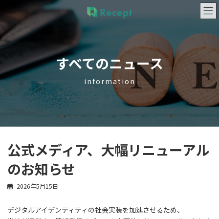
コ
ナ
ン
ビ
テ
ゲ
ン
ー
ツ
シ
へ
ョ
すべてのニュース
ス
ン
キ
に
information
ッ
移
プ
動
公式メディア、大幅リニューアル
のお知らせ
2026年5月15日
デジタルアイデンティティの社会実装を加速させるため、