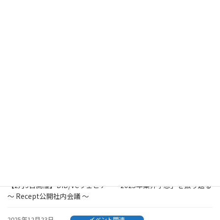
8月10日にランチタイムウェビナーを開催～事業会社・教育機関・
自治体ご担当者様限定～
2026年5月13日
イベント関連
「DID/VCに関する各ベンダーの動きを総まとめ！」ランチタイム
ウェビナーを6月4日に開催
2026年3月2日
イベント関連
30分で丸わかり！DID/VCウェビナー【事業開発担当者向け】3月
第3週に平日5日連続開催
2026年2月6日
イベント関連
【エンジニア向けMeetup開催】はじめてでも分かる API連携 × モ
バイルアプリで体験するVC発行
2026年1月22日
イベント関連
【2月9日開催】DID/VCウェビナー「2025年業界予想」を振り返る
～ Recept公開社内会議 ～
2025年12月23日
イベント関連