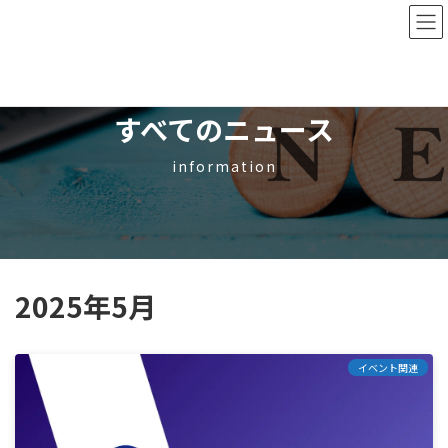
コ
ナ
ン
ビ
テ
ゲ
ン
ー
ツ
シ
へ
ョ
すべてのニュース
ス
ン
キ
に
information
ッ
移
プ
動
2025年5月
イベント関連