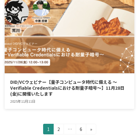
DID/VCウェビナー【量子コンピュータ時代に備える ～
Verifiable Credentialsにおける耐量子暗号～】11月28日
(金)に開催いたします
2025年11月11日
投
固
固
固
1
2
…
6
»
定
定
定