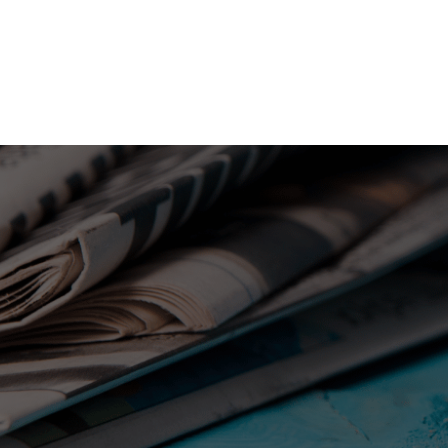
コ
ナ
ン
ビ
テ
ゲ
ン
ー
ツ
シ
フィロソフィー
サ
Philosophy
Ser
へ
ョ
ス
ン
キ
に
ッ
移
プ
動